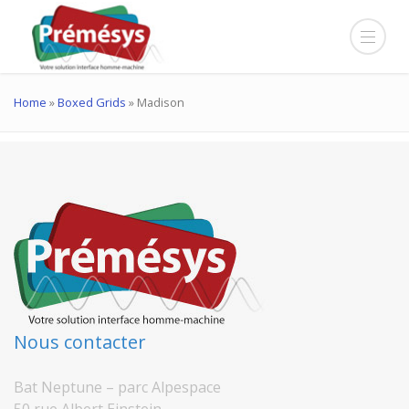
Home
»
Boxed Grids
»
Madison
Nous contacter
Bat Neptune – parc Alpespace