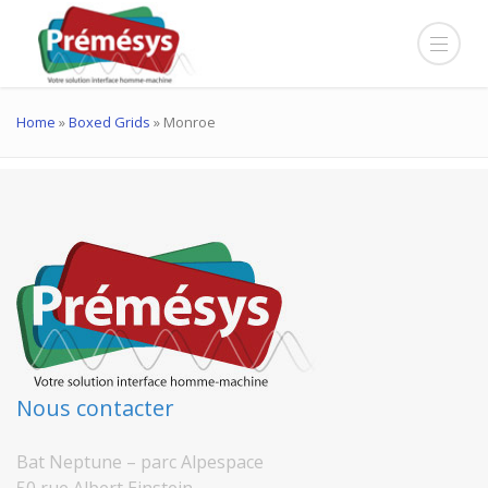
Home
»
Boxed Grids
»
Monroe
Nous contacter
Bat Neptune – parc Alpespace