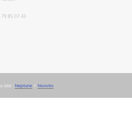
 79 85 07 43
u site :
Neptune
+
Noovéo