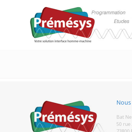
Nous 
Bat Ne
50 rue 
73800 