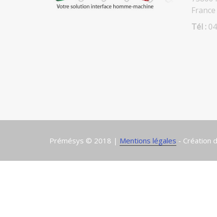
France
Tél :
04
Prémésys © 2018 |
Mentions légales
- Création d