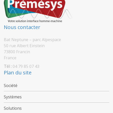
Nous contacter
Bat Neptune – parc Alpespace
50 rue Albert Einstein
73800 Francin
France
Tél :
04 79 85 07 43
Plan du site
Société
Systèmes
Solutions