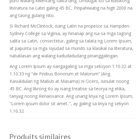
puro walang kwentang salita lang. Umuugat ito sa klasikong
literatura na Latin galing 45 BC, Pinpahiwatig na higit 2000 na
ang taong gulang nito.
Si Richard McClintock, isang Latin na propesor sa Hampden-
Sydney College sa Viginia, ay hinanap ang isa sa mga tagong
salita sa Latin, consectetur, galing sa talata ng Lorem Ipsum,
at papunta sa mga siyudad sa mundo sa klasikal na literatura,
natuklasan ang walang kadudadudang pinanggalingan.
Ang Lorem Ipsum ay nangagaling sa mga seksyon 1.10.32 at
1.10.33 ng “de Finibus Bonorum et Malorum” (Ang
Kasukdulan ng Mabuti at Masama) ni Cicero, isinulat noong
45 BC. Ang librong ito ay isang treatise sa teorya ng etika,
tanyag noong Renaissance. Ang unang linya ng Lorem Ipsum,
“Lorem ipsum dolor sit amet..”, ay galing sa linya ng sekyon
1.10.32
Produits similaires