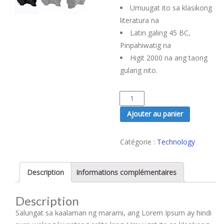
Umuugat ito sa klasikong
literatura na
Latin galing 45 BC,
Pinpahiwatig na
Higit 2000 na ang taong
gulang nito.
quantité
de
Ajouter au panier
Various
Versions
Catégorie :
Technology
Description
Informations complémentaires
Description
Salungat sa kaalaman ng marami, ang Lorem Ipsum ay hindi