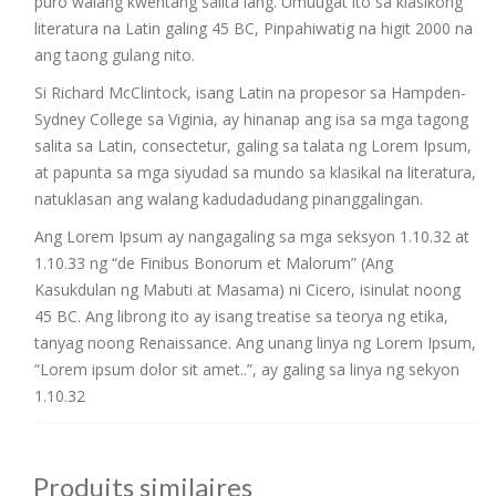
puro walang kwentang salita lang. Umuugat ito sa klasikong
literatura na Latin galing 45 BC, Pinpahiwatig na higit 2000 na
ang taong gulang nito.
Si Richard McClintock, isang Latin na propesor sa Hampden-
Sydney College sa Viginia, ay hinanap ang isa sa mga tagong
salita sa Latin, consectetur, galing sa talata ng Lorem Ipsum,
at papunta sa mga siyudad sa mundo sa klasikal na literatura,
natuklasan ang walang kadudadudang pinanggalingan.
Ang Lorem Ipsum ay nangagaling sa mga seksyon 1.10.32 at
1.10.33 ng “de Finibus Bonorum et Malorum” (Ang
Kasukdulan ng Mabuti at Masama) ni Cicero, isinulat noong
45 BC. Ang librong ito ay isang treatise sa teorya ng etika,
tanyag noong Renaissance. Ang unang linya ng Lorem Ipsum,
“Lorem ipsum dolor sit amet..”, ay galing sa linya ng sekyon
1.10.32
Produits similaires