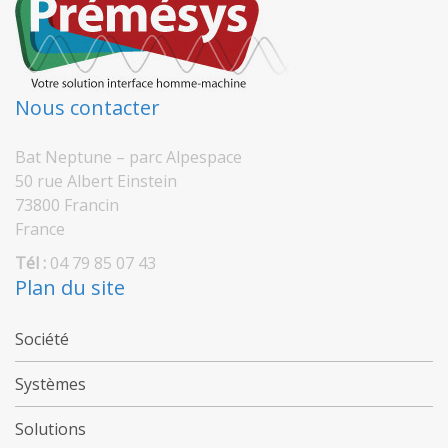
Nous contacter
Bat Neptune – parc Alpespace
50 rue Albert Einstein
73800 Francin
France
Tél :
04 79 85 07 43
Plan du site
Société
Systèmes
Solutions